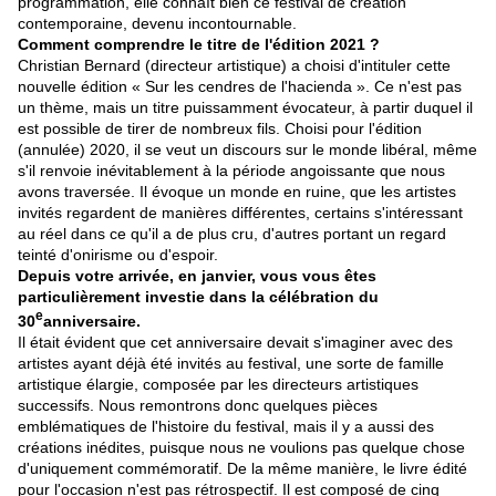
programmation, elle connaît bien ce festival de création
contemporaine, devenu incontournable.
Comment comprendre le titre de l'édition 2021 ?
Christian Bernard (directeur artistique) a choisi d'intituler cette
nouvelle édition « Sur les cendres de l'hacienda ». Ce n'est pas
un thème, mais un titre puissamment évocateur, à partir duquel il
est possible de tirer de nombreux fils. Choisi pour l'édition
(annulée) 2020, il se veut un discours sur le monde libéral, même
s'il renvoie inévitablement à la période angoissante que nous
avons traversée. Il évoque un monde en ruine, que les artistes
invités regardent de manières différentes, certains s'intéressant
au réel dans ce qu'il a de plus cru, d'autres portant un regard
teinté d'onirisme ou d'espoir.
Depuis votre arrivée, en janvier, vous vous êtes
particulièrement investie dans la célébration du
e
30
anniversaire.
Il était évident que cet anniversaire devait s'imaginer avec des
artistes ayant déjà été invités au festival, une sorte de famille
artistique élargie, composée par les directeurs artistiques
successifs. Nous remontrons donc quelques pièces
emblématiques de l'histoire du festival, mais il y a aussi des
créations inédites, puisque nous ne voulions pas quelque chose
d'uniquement commémoratif. De la même manière, le livre édité
pour l'occasion n'est pas rétrospectif. Il est composé de cinq