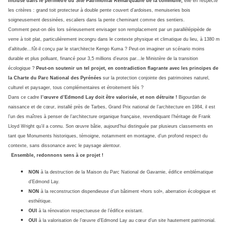
Incluse dans le périmètre du Site Patrimonial Remarquable de la commune,
elle en respecte
les critères : grand toit protecteur à double pente couvert d’ardoises, menuiseries bois
soigneusement dessinées, escaliers dans la pente cheminant comme des sentiers.
Comment peut-on dès lors sérieusement envisager son remplacement par un parallélépipède de
verre à toit plat, particulièrement incongru dans le contexte physique et climatique du lieu, à 1380 m
d’altitude...fût-il conçu par le starchitecte Kengo Kuma ? Peut-on imaginer un scénario moins
durable et plus polluant, financé pour 3,5 millions d’euros par...le Ministère de la transition
écologique ?
Peut-on soutenir un tel projet, en contradiction flagrante avec les principes de
la Charte du Parc National des Pyrénées
sur la protection conjointe des patrimoines naturel,
culturel et paysager, tous complémentaires et étroitement liés ?
Dans ce cadre
l’œuvre d’Edmond Lay doit être valorisée, et non détruite !
Bigourdan de
naissance et de cœur, installé près de Tarbes, Grand Prix national de l’architecture en 1984, il est
l’un des maîtres à penser de l’architecture organique française, revendiquant l’héritage de Frank
Lloyd Wright qu’il a connu. Son œuvre bâtie, aujourd’hui distinguée par plusieurs classements en
tant que Monuments historiques, témoigne, notamment en montagne, d’un profond respect du
contexte, sans dissonance avec le paysage alentour.
Ensemble, redonnons sens à ce projet !
NON
à la destruction de la Maison du Parc National de Gavarnie, édifice emblématique
d’Edmond Lay.
NON
à la reconstruction dispendieuse d’un bâtiment «hors sol», aberration écologique et
esthétique.
OUI
à la rénovation respectueuse de l’édifice existant.
OUI
à la valorisation de l’œuvre d’Edmond Lay au cœur d’un site hautement patrimonial.