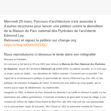
Mercredi 29 mars, Parcours d’architecture s'est associée à
d'autres structures pour lancer une pétition contre la démolition
de la Maison du Parc national des Pyrénées de l'architecte
Edmond Lay.
Retrouvez et signez la pétition sur change.org :
https://chng.it/DhHzDZ5XjC
Nous reproduisons ci-dessous le texte dans son intégralité
Monsieur le Président,
Un concours a été lancé le 25 mai 2022 pour rénover la
Maison du Parc National des Pyrénées
de Gavarnie
, œuvre de l’architecte
Edmond Lay (
1930-2019): excellente nouvelle, si ce n'est que
ce projet cache en réalité... une démolition de l’édifice existant ! Comment est-ce possible ? Au
regard de la reconnaissance publique et patrimoniale de l’œuvre d’Edmond Lay d’un côté, et des
politiques de transition écologique de l’autre, la destruction d’un édifice de cette qualité, qui ne
montre aucun signe de délabrement, est inadmissible.
Inaugurée en 1981, la Maison du Parc National est destinée à accueillir et informer le public sur les
patrimoines des vallées pyrénéennes. Construite en bordure du gave dans le haut du village, à une
centaine de mètres de l’église Notre-Dame-du-Bon-Port, elle offre côté sud une vue panoramique
sur le spectaculaire cirque de Gavarnie, Site Classé en 1921 et patrimoine mondial de l’Unesco.