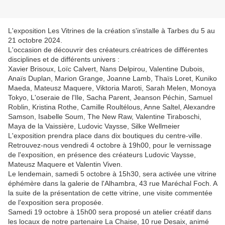
L'exposition Les Vitrines de la création s'installe à Tarbes du 5 au
21 octobre 2024.
L'occasion de découvrir des créateurs.créatrices de différentes
disciplines et de différents univers :
Xavier Brisoux, Loïc Calvert, Nans Delpirou, Valentine Dubois,
Anaïs Duplan, Marion Grange, Joanne Lamb, Thaïs Loret, Kuniko
Maeda, Mateusz Maquere, Viktoria Maroti, Sarah Melen, Monoya
Tokyo, L'oseraie de l'Ile, Sacha Parent, Jeanson Péchin, Samuel
Roblin, Kristina Rothe, Camille Roultélous, Anne Saltel, Alexandre
Samson, Isabelle Soum, The New Raw, Valentine Tiraboschi,
Maya de la Vaissière, Ludovic Vaysse, Silke Wellmeier
L'exposition prendra place dans dix boutiques du centre-ville.
Retrouvez-nous vendredi 4 octobre à 19h00, pour le vernissage
de l'exposition, en présence des créateurs Ludovic Vaysse,
Mateusz Maquere et Valentin Viven.
Le lendemain, samedi 5 octobre à 15h30, sera activée une vitrine
éphémère dans la galerie de l'Alhambra, 43 rue Maréchal Foch. A
la suite de la présentation de cette vitrine, une visite commentée
de l'exposition sera proposée.
Samedi 19 octobre à 15h00 sera proposé un atelier créatif dans
les locaux de notre partenaire La Chaise, 10 rue Desaix, animé