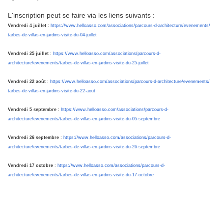
L'inscription peut se faire via les liens suivants :
Vendredi 4 juillet
:
https://www.helloasso.com/
associations/parcours-d-
architecture/evenements/
tarbes-de-villas-en-jardins-
visite-du-04-juillet
Vendredi 25 juillet
:
https://www.helloasso.com/
associations/parcours-d-
architecture/evenements/
tarbes-de-villas-en-jardins-
visite-du-25-juillet
Vendredi 22 août
:
https://www.helloasso.com/
associations/parcours-d-
architecture/evenements/
tarbes-de-villas-en-jardins-
visite-du-22-aout
Vendredi 5 septembre
:
https://www.helloasso.com/
associations/parcours-d-
architecture/evenements/
tarbes-de-villas-en-jardins-
visite-du-05-septembre
Vendredi 26 septembre :
https://www.helloasso.com/
associations/parcours-d-
architecture/evenements/
tarbes-de-villas-en-jardins-
visite-du-26-septembre
Vendredi 17 octobre
:
https://www.helloasso.com/
associations/parcours-d-
architecture/evenements/
tarbes-de-villas-en-jardins-
visite-du-17-octobre