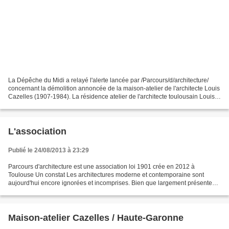
La Dépêche du Midi a relayé l'alerte lancée par /Parcours/d/architecture/
concernant la démolition annoncée de la maison-atelier de l'architecte Louis
Cazelles (1907-1984). La résidence atelier de l'architecte toulousain Louis
Cazelles (*) située dans...
L'association
Publié le 24/08/2013 à 23:29
Parcours d'architecture est une association loi 1901 crée en 2012 à
Toulouse Un constat Les architectures moderne et contemporaine sont
aujourd'hui encore ignorées et incomprises. Bien que largement présentes
dans notre quotidien, elles demeurent invisibles...
Maison-atelier Cazelles / Haute-Garonne