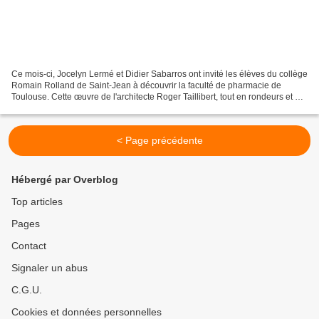
Ce mois-ci, Jocelyn Lermé et Didier Sabarros ont invité les élèves du collège
Romain Rolland de Saint-Jean à découvrir la faculté de pharmacie de
Toulouse. Cette œuvre de l'architecte Roger Taillibert, tout en rondeurs et en
pans coupés, n'a pas manqué...
< Page précédente
Hébergé par Overblog
Top articles
Pages
Contact
Signaler un abus
C.G.U.
Cookies et données personnelles